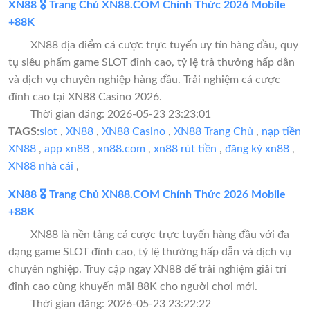
XN88 🎖️ Trang Chủ XN88.COM Chính Thức 2026 Mobile
+88K
XN88 địa điểm cá cược trực tuyến uy tín hàng đầu, quy
tụ siêu phẩm game SLOT đỉnh cao, tỷ lệ trả thưởng hấp dẫn
và dịch vụ chuyên nghiệp hàng đầu. Trải nghiệm cá cược
đỉnh cao tại XN88 Casino 2026.
Thời gian đăng: 2026-05-23 23:23:01
TAGS:
slot
,
XN88
,
XN88 Casino
,
XN88 Trang Chủ
,
nạp tiền
XN88
,
app xn88
,
xn88.com
,
xn88 rút tiền
,
đăng ký xn88
,
XN88 nhà cái
,
XN88 🎖️ Trang Chủ XN88.COM Chính Thức 2026 Mobile
+88K
XN88 là nền tảng cá cược trực tuyến hàng đầu với đa
dạng game SLOT đỉnh cao, tỷ lệ thưởng hấp dẫn và dịch vụ
chuyên nghiệp. Truy cập ngay XN88 để trải nghiệm giải trí
đỉnh cao cùng khuyến mãi 88K cho người chơi mới.
Thời gian đăng: 2026-05-23 23:22:22