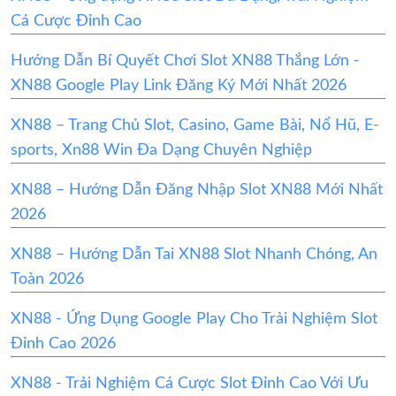
Cá Cược Đỉnh Cao
Hướng Dẫn Bí Quyết Chơi Slot XN88 Thắng Lớn -
XN88 Google Play Link Đăng Ký Mới Nhất 2026
XN88 – Trang Chủ Slot, Casino, Game Bài, Nổ Hũ, E-
sports, Xn88 Win Đa Dạng Chuyên Nghiệp
XN88 – Hướng Dẫn Đăng Nhập Slot XN88 Mới Nhất
2026
XN88 – Hướng Dẫn Tai XN88 Slot Nhanh Chóng, An
Toàn 2026
XN88 - Ứng Dụng Google Play Cho Trải Nghiệm Slot
Đỉnh Cao 2026
XN88 - Trải Nghiệm Cá Cược Slot Đỉnh Cao Với Ưu