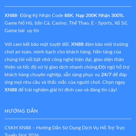
XN88
- Đăng Ký Nhận Code
88K
,
Nạp 200K Nhận 300%
,
Game Nổ Hũ, bắn Cá, Casino, Thể Thao, E - Sports, Xổ Số,
Game bài uy tín
Với cam kết bảo mật tuyệt đối,
XN88
đảm bảo môi trường
chơi an toàn, minh bạch cho khách hàng. Nền tảng của
chúng tôi nổi bật nhờ công nghệ hiện đại, giao diện thân
thiện và tốc độ xử lý giao dịch nhanh chóng.
Đội ngũ hỗ trợ
khách hàng chuyên nghiệp, sẵn sàng phục vụ
24/7
để đáp
ứng mọi nhu cầu và thắc mắc của người chơi. Chọn ngay
XN88
để trải nghiệm giải trí đỉnh cao và đáng tin cậy!
HƯỚNG DẪN
CSKH XN88 – Hướng Dẫn Sử Dụng Dịch Vụ Hỗ Trợ Trực
Tuyến Slot 2026