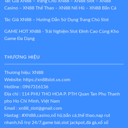
Tác Giả XN88 – Trang Chủ XN88 – XN88 Slot – XN88
Casino – XN88 Thể Thao – XN88 Nổ Hũ – XN88 Bắn Cá
Tác Giả XN88 – Hướng Dẫn Sử Dụng Trang Chủ Slot
GAME HOT XN88 - Trải Nghiệm Slot Đỉnh Cao Cùng Kho
Game Đa Dạng
THƯƠNG HIỆU
Thương hiệu: XN88
Website:
https://xn88slot.us.com
Hotline : 0967316136
Địa chỉ : 114 PHU THO HOA P. PTH Quan Tan Phu Thanh
pho Ho Chi Minh, Việt Nam
Email :
xn88_slot@gmail.com
Hastag : #XN88,casino,nổ hũ,bắn cá,thể thao,nap rut
nhanh,hỗ trợ 24/7,game bài,slot jackpot,đá gà,xổ số