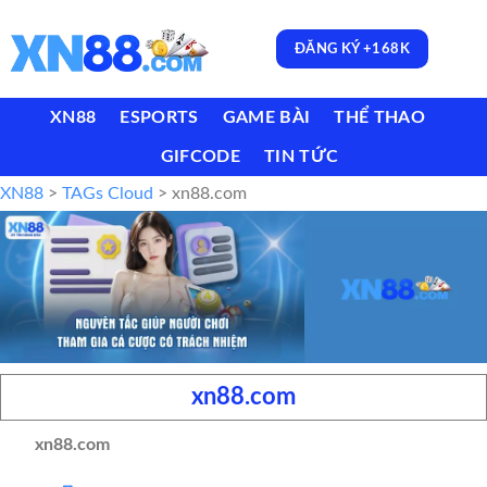
ĐĂNG KÝ +168K
XN88
ESPORTS
GAME BÀI
THỂ THAO
GIFCODE
TIN TỨC
XN88
>
TAGs Cloud
>
xn88.com
xn88.com
xn88.com